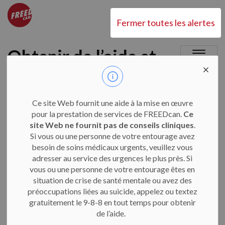
CHEO FREEDcan
Fermer toutes les alertes
Obtenir de l’aide et
MENU
DES
du soutient
SECTION
S
Ce site Web fournit une aide à la mise en œuvre
pour la prestation de services de FREEDcan.
Ce
Ce site Web fournit une aide à la mise en œuvre pour
site Web ne fournit pas de conseils cliniques
.
la prestation de services de FREEDcan.
Ce site Web
Si vous ou une personne de votre entourage avez
besoin de soins médicaux urgents, veuillez vous
ne fournit pas de conseils cliniques
. Si vous ou une
adresser au service des urgences le plus près. Si
personne de votre entourage avez besoin de soins
vous ou une personne de votre entourage êtes en
médicaux urgents, veuillez vous adresser au service
situation de crise de santé mentale ou avez des
des urgences le plus près. Si vous ou une personne de
préoccupations liées au suicide, appelez ou textez
gratuitement le 9-8-8 en tout temps pour obtenir
votre entourage êtes en situation de crise de santé
de l’aide.
mentale ou avez des préoccupations liées au suicide,