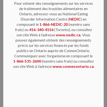
appelez ou textez gratuitement le 9-8-8 en tout temps
Pour obtenir des renseignements sur les services
de traitement des troubles alimentaires en
pour obtenir de l’aide.
Ontario, adressez-vous au National Eating
Pour obtenir des renseignements sur les services de
Disorder Information Centre (
NEDIC
) en
composant le
1-866-NEDIC-20
(numéro sans
traitement des troubles alimentaires en Ontario,
frais) ou
416-340-4156
(Toronto), ou consultez
adressez-vous au National Eating Disorder
son site Web à l’adresse
www.nedic.ca.
Vous
Information Centre (
NEDIC
) en composant le
1-866-
pouvez également obtenir des renseignements
NEDIC-20
(numéro sans frais) ou
416-340-4156
précis sur les services financés par les fonds
publics en Ontario auprès de ConnexOntario.
(Toronto),
ou consultez son site Web à l’adresse
Communiquez avec l’organisme en composant le
www.nedic.ca.
Vous pouvez également obtenir des
1-866-531-2600
(numéro sans frais) ou consultez
renseignements précis sur les services financés par
son site Web à l’adresse
www.connexontario.ca
les fonds publics en Ontario auprès de
ConnexOntario. Communiquez avec l’organisme en
composant le
1-866-531-2600
(
numéro sans frais
)
ou
consultez son site Web à l’adresse
www.connexontario.ca