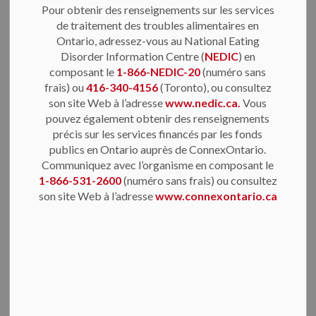
vous. Beaucoup d’entre elles utilisent les mots
Pour obtenir des renseignements sur les services
« troubles alimentaires », mais il n’est pas nécessaire
de traitement des troubles alimentaires en
d’avoir reçu un diagnostic de trouble alimentaire pour
Ontario, adressez-vous au National Eating
Disorder Information Centre (
NEDIC
) en
bénéficier de renseignements sur la manière de se
composant le
1-866-NEDIC-20
(numéro sans
sentir mieux dans son corps et de bien s’alimenter.
frais) ou
416-340-4156
(Toronto), ou consultez
son site Web à l’adresse
www.nedic.ca.
Vous
Pourquoi faire appel à des services?
pouvez également obtenir des renseignements
précis sur les services financés par les fonds
publics en Ontario auprès de ConnexOntario.
Les recherches montrent que les personnes qui
Communiquez avec l’organisme en composant le
consultent rapidement pour des problèmes
1-866-531-2600
(numéro sans frais) ou consultez
son site Web à l’adresse
www.connexontario.ca
d’alimentation ont les meilleures chances de
surmonter ces problèmes. Si vous êtes inquiet, pensez
à faire appel à l’un de ces services.
NEDIC