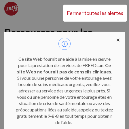
CHEO FREEDcan
Fermer toutes les alertes
Ressources pour les
jeunes
Ce site Web fournit une aide à la mise en œuvre
pour la prestation de services de FREEDcan.
Ce
site Web ne fournit pas de conseils cliniques
.
Avez-vous des difficultés à
Si vous ou une personne de votre entourage avez
besoin de soins médicaux urgents, veuillez vous
vous alimenter?
adresser au service des urgences le plus près. Si
vous ou une personne de votre entourage êtes en
situation de crise de santé mentale ou avez des
Si vous avez des pensées négatives à l’égard de votre
préoccupations liées au suicide, appelez ou textez
corps ou si votre relation avec la nourriture vous
gratuitement le 9-8-8 en tout temps pour obtenir
semble difficile, nous avons quelques ressources pour
de l’aide.